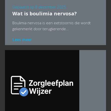
Geplaatst op
8 december 2025
Wat is boulimia nervosa?
Boulimia nervosa is een eetstoornis die wordt
gekenmerkt door terugkerende...
Lees meer