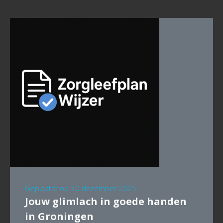
Geplaatst op
30 december 2025
Jouw glimlach in goede handen
in Groningen