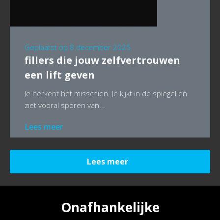
Geplaatst op
8 december 2025
fillers die jouw zelfvertrouwen
een lift geven
Je herkent het misschien. Je kijkt in de spiegel en
ziet vooral sporen van...
Lees meer
Lees meer
Onafhankelijke